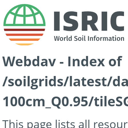
Webdav - Index of
/soilgrids/latest/
100cm_Q0.95/tileS
This page lists all reso