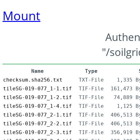
Mount
Authen
"/soilgr
Name
Type
checksum.sha256.txt
TXT-File
1,335 B
tileSG-019-077_1-1.tif
TIF-File
161,473 B
tileSG-019-077_1-2.tif
TIF-File
74,889 B
tileSG-019-077_1-4.tif
TIF-File
1,125 B
tileSG-019-077_2-1.tif
TIF-File
406,513 B
tileSG-019-077_2-2.tif
TIF-File
406,513 B
tileSG-019-077_2-3.tif
TIF-File
356,919 B