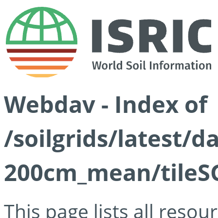
Webdav - Index of
/soilgrids/latest/
200cm_mean/tileSG
This page lists all reso